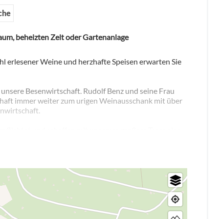
che
aum, beheizten Zelt oder Gartenanlage
l erlesener Weine und herzhafte Speisen erwarten Sie
 unsere Besenwirtschaft. Rudolf Benz und seine Frau
schaft immer weiter zum urigen Weinausschank mit über
nwirtschaft.
erpflichtet und schaffen mit unserem großem Team eine
se fühlt. Ob groß oder klein, alle sind herzlich
ten und äußerst beliebten Besen.