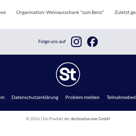
one
Organisation: Weinausschank "zum Benz"
Zuletzt g
Folge uns auf
um
Datenschutzerklärung
Problem melden
Teilnahmebed
© 2026 | Ein Produkt der
destination.one GmbH