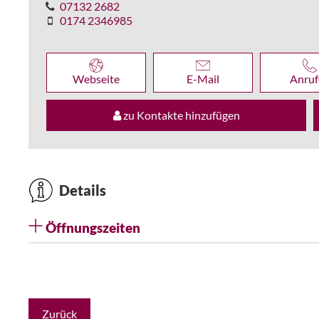
07132 2682
0174 2346985
Webseite
E-Mail
Anruf
zu Kontakte hinzufügen
Details
Öffnungszeiten
Zurück