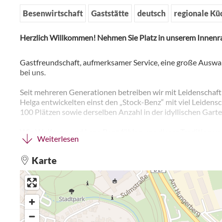
Besenwirtschaft
Gaststätte
deutsch
regionale Kü
Herzlich Willkommen! Nehmen Sie Platz in unserem Innenr
Gastfreundschaft, aufmerksamer Service, eine große Auswah
bei uns.
Seit mehreren Generationen betreiben wir mit Leidenschaft
Helga entwickelten einst den „Stock-Benz“ mit viel Leiden
100 Plätzen sowie derselben Anzahl in der idyllischen Garte
Wir, Wolfgang und Lena Benz fühlen uns dieser Tradition v
Weiterlesen
familiäre Atmosphäre, in der sich jeder Gast gleich wie zuhau
willkommen in unserem weit über die Region hinaus bekann
Karte