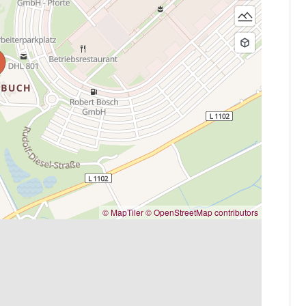
© MapTiler
© OpenStreetMap contributors