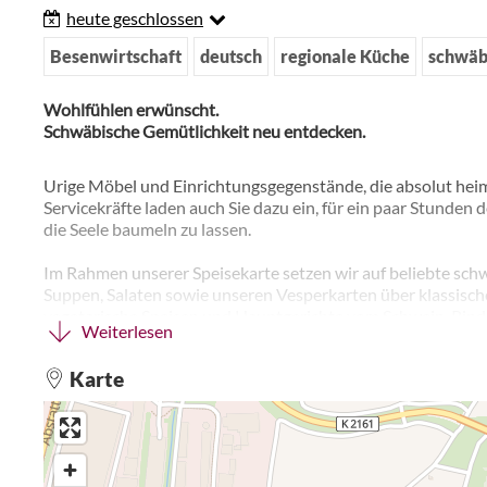
heute geschlossen
Besenwirtschaft
deutsch
regionale Küche
schwäb
Wohlfühlen erwünscht.
Schwäbische Gemütlichkeit neu entdecken.
Urige Möbel und Einrichtungsgegenstände, die absolut hei
Servicekräfte laden auch Sie dazu ein, für ein paar Stunden 
die Seele baumeln zu lassen.
Im Rahmen unserer Speisekarte setzen wir auf beliebte sch
Suppen, Salaten sowie unseren Vesperkarten über klassisc
vegetarische Speisen und Hauptgerichte vom Schwein, Rind 
Weiterlesen
Unsere kleinen Gäste haben selbstverständlich die Möglichk
Karte