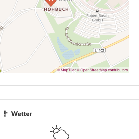
© MapTiler
© OpenStreetMap contributors
Wetter