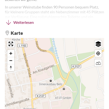
In unserer Weinstube finden 90 Personen bequem Platz,
für kleinere Gruppen steht ein Nebenzimmer mit 45 Plätzen
zur Verfügung. Eine rollstuhlgerechte Toilette und ein
Wickelraum für Babys sind vorhanden. Unsere
Weiterlesen
Besenöffnungszeiten sind immer Freitag bis Sonntag von
11.30 Uhr bis 21 Uhr.
Karte