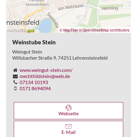
© MapTiler
© OpenStreetMap contributors
Weinstube Stein
Weingut Stein
Willsbacher Straße 9,
74251
Lehrensteinsfeld
www.weingut-stein.com/
mechthildstein@web.de
07134 10193
0171 8694094
Webseite
E-Mail