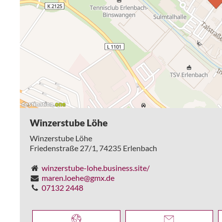
Winzerstube Löhe
Winzerstube Löhe
Friedenstraße 27/1,
74235
Erlenbach
winzerstube-lohe.business.site/
maren.loehe@gmx.de
07132 2448