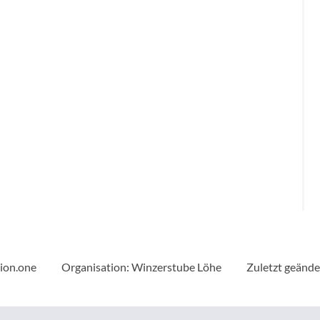
tion.one
Organisation: Winzerstube Löhe
Zuletzt geände