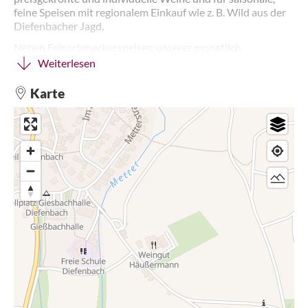
feine Speisen mit regionalem Einkauf wie z. B. Wild aus der
Diefenbacher Jagd.
Neben Feinschmeckerspeisen unserer monatlich
wechselnden Sonder- und Saisonkarte finden Sie auch
Weiterlesen
vegetarische und traditionelle Gerichte. So erhalten Sie,
neben den Klassikern, die es jeden Monat gibt, stets
Karte
wechselnde Gerichte die mit Sicherheit jeden etwas finden
lassen.
Bei gutem Wetter bewirten wir Sie gerne auf der Terrasse in
unserem schönen Innenhof.