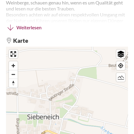
Weinberge, schauen genau hin, wenn es um Qualität geht
und lesen nur die besten Trauben.
Besonders achten wir auf einen respektvollen Umgang mit
der Natur und führen unseren Böden nur eigenen Dünger
unserer Rinder oder wertvolle Gärreste aus der
Weiterlesen
Biogasanlage zu. Schon die alten Landwirte und Wengerter
wussten, dass die Weinberge, die mit Mist gedüngt wurden,
Karte
die komplexeren Weine hervorbrachten. Unsere Weinberge
profitieren demnach direkt von der eigenen Tierhaltung.