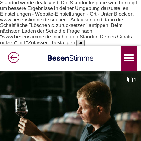
Standort wurde deaktiviert. Die Standortfreigabe wird benötigt
um bessere Ergebnisse in deiner Umgebung darzustellen.
Einstellungen - Website-Einstellungen - Ort - Unter Blockiert
www.besenstimme.de suchen - Anklicken und dann die
Schaltfläche "Löschen & zurücksetzen" antippen. Beim
nächsten Laden der Seite die Frage nach
"www.besenstimme.de möchte den Standort Deines Geräts
nutzen" mit "Zulassen" bestätigen.
1