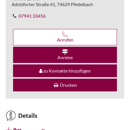
Adolzfurter Straße 41,
74629
Pfedelbach
07941 33456
Anrufen
Anreise
zu Kontakte hinzufügen
Drucken
Details