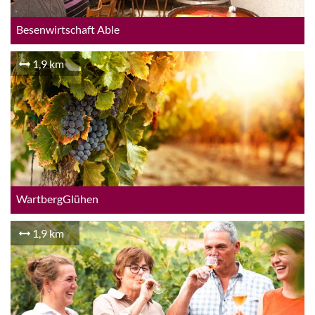
Besenwirtschaft Able
1,9 km
WartbergGlühen
1,9 km