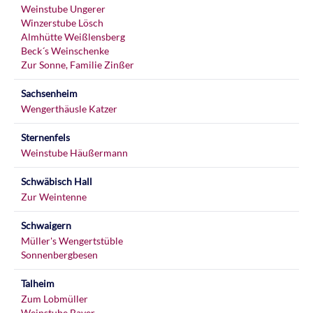
Weinstube Ungerer
Winzerstube Lösch
Almhütte Weißlensberg
Beck´s Weinschenke
Zur Sonne, Familie Zinßer
Sachsenheim
Wengerthäusle Katzer
Sternenfels
Weinstube Häußermann
Schwäbisch Hall
Zur Weintenne
Schwaigern
Müller's Wengertstüble
Sonnenbergbesen
Talheim
Zum Lobmüller
Weinstube Bayer