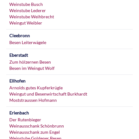
Weinstube Busch
Weinstube Lederer
Weinstube Weihbrecht
Weingut Weibler
Cleebronn
Besen Leiterwägele
Eberstadt
Zum hölzernen Besen
Besen im Weingut Wolf
Ellhofen
Arnolds gutes Kupferkrügle
Weingut und Besenwirtschaft Burkhardt
Moststraussen Hofmann
Erlenbach
Der Rutenbieger
Weinausschank Schönbrunn
Weinausschank zum Engel
Weinstube Goldener Besen